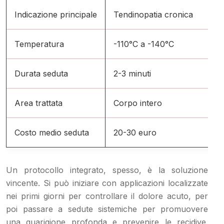
Indicazione principale
Tendinopatia cronica
I
Temperatura
-110°C a -140°C
-
Durata seduta
2-3 minuti
1
Area trattata
Corpo intero
S
Costo medio seduta
20-30 euro
1
Un protocollo integrato, spesso, è la soluzione
vincente. Si può iniziare con applicazioni localizzate
nei primi giorni per controllare il dolore acuto, per
poi passare a sedute sistemiche per promuovere
una guarigione profonda e prevenire le recidive.