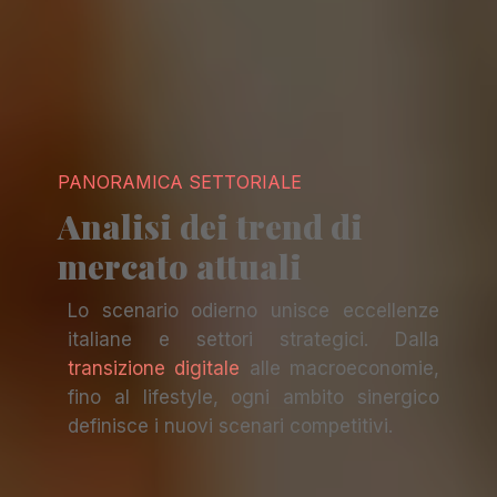
PANORAMICA SETTORIALE
Analisi dei trend di
mercato attuali
Lo scenario odierno unisce eccellenze
italiane e settori strategici. Dalla
transizione digitale
alle macroeconomie,
fino al lifestyle, ogni ambito sinergico
definisce i nuovi scenari competitivi.